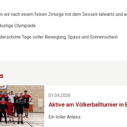
n wir nach einem feinen Zmorge mit dem Sesseli talwärts und e
lustige Olympiade
nderschöne Tage voller Bewegung, Spass und Sonnenschein
s
01.04.2026
Aktive am Völkerballturnier in
Ein toller Anlass