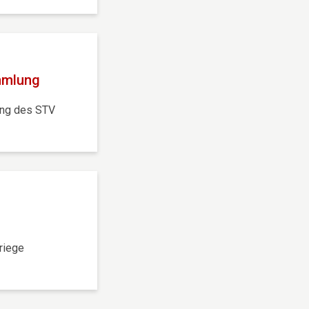
mmlung
ung des STV
riege